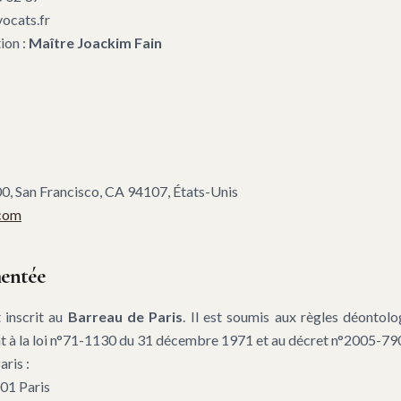
vocats.fr
ion :
Maître Joackim Fain
:
00, San Francisco, CA 94107, États-Unis
.com
mentée
 inscrit au
Barreau de Paris
. Il est soumis aux règles déontolo
 à la loi n°71-1130 du 31 décembre 1971 et au décret n°2005-790 
ris :
01 Paris